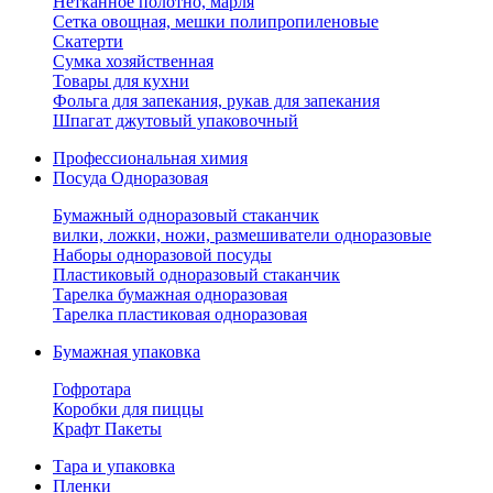
Нетканное полотно, марля
Сетка овощная, мешки полипропиленовые
Скатерти
Сумка хозяйственная
Товары для кухни
Фольга для запекания, рукав для запекания
Шпагат джутовый упаковочный
Профессиональная химия
Посуда Одноразовая
Бумажный одноразовый стаканчик
вилки, ложки, ножи, размешиватели одноразовые
Наборы одноразовой посуды
Пластиковый одноразовый стаканчик
Тарелка бумажная одноразовая
Тарелка пластиковая одноразовая
Бумажная упаковка
Гофротара
Коробки для пиццы
Крафт Пакеты
Тара и упаковка
Пленки