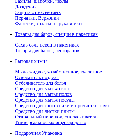
Бахилы, шапочки, чехлы
Дождевик
Защита от насекомых
Перчатки, Верхонки
Фартуки, халаты, нарукавники
Товары для баров, специи в пакетиках
Сахар соль перец в пакетиках
Товары для баров, ресторанов
Бытовая химия
Мыло жидкое, хозяйственное, туалетное
Освежитель воздуха
Отбеливатель для белья
Средство для мытья окон
Средство для мытья полов
Средство для мытья посуды
Средство для сантехники и прочистки труб
Средство для чистки плиты
Стиральный порошок, ополаскиватель
Универсальное моющее средство
Подарочная Упаковка