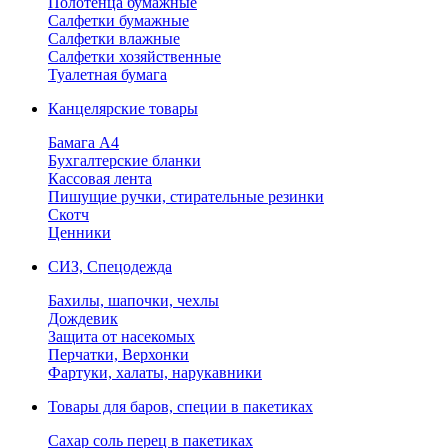
Полотенца бумажные
Салфетки бумажные
Салфетки влажные
Салфетки хозяйственные
Туалетная бумага
Канцелярские товары
Бамага А4
Бухгалтерские бланки
Кассовая лента
Пишущие ручки, стирательные резинки
Скотч
Ценники
СИЗ, Спецодежда
Бахилы, шапочки, чехлы
Дождевик
Защита от насекомых
Перчатки, Верхонки
Фартуки, халаты, нарукавники
Товары для баров, специи в пакетиках
Сахар соль перец в пакетиках