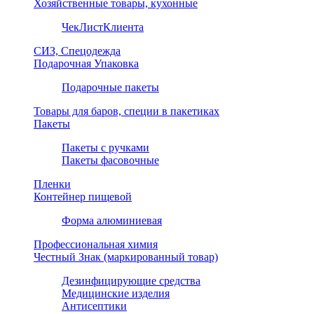
Хозяйственные товары, кухонные
ЧекЛистКлиента
СИЗ, Спецодежда
Подарочная Упаковка
Подарочные пакеты
Товары для баров, специи в пакетиках
Пакеты
Пакеты с ручками
Пакеты фасовочные
Пленки
Контейнер пищевой
Форма алюминиевая
Профессиональная химия
Честный Знак (маркированный товар)
Дезинфицирующие средства
Медицинские изделия
Антисептики