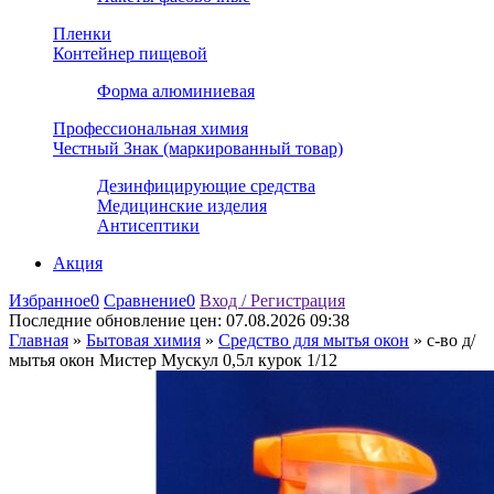
Пленки
Контейнер пищевой
Форма алюминиевая
Профессиональная химия
Честный Знак (маркированный товар)
Дезинфицирующие средства
Медицинские изделия
Антисептики
Акция
Избранное
0
Сравнение
0
Вход / Регистрация
Последние обновление цен:
07.08.2026 09:38
Главная
»
Бытовая химия
»
Средство для мытья окон
»
с-во д/
мытья окон Мистер Мускул 0,5л курок 1/12