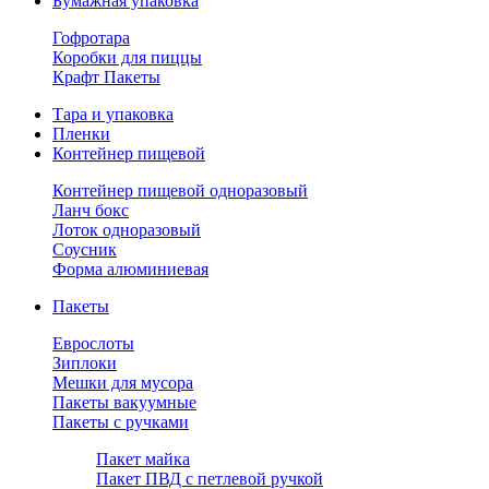
Бумажная упаковка
Гофротара
Коробки для пиццы
Крафт Пакеты
Тара и упаковка
Пленки
Контейнер пищевой
Контейнер пищевой одноразовый
Ланч бокс
Лоток одноразовый
Соусник
Форма алюминиевая
Пакеты
Еврослоты
Зиплоки
Мешки для мусора
Пакеты вакуумные
Пакеты с ручками
Пакет майка
Пакет ПВД с петлевой ручкой