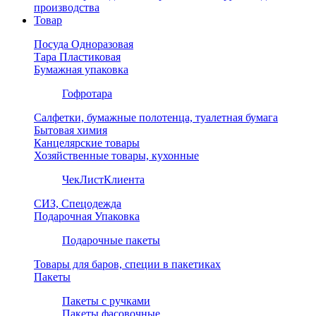
производства
Товар
Посуда Одноразовая
Тара Пластиковая
Бумажная упаковка
Гофротара
Салфетки, бумажные полотенца, туалетная бумага
Бытовая химия
Канцелярские товары
Хозяйственные товары, кухонные
ЧекЛистКлиента
СИЗ, Спецодежда
Подарочная Упаковка
Подарочные пакеты
Товары для баров, специи в пакетиках
Пакеты
Пакеты с ручками
Пакеты фасовочные