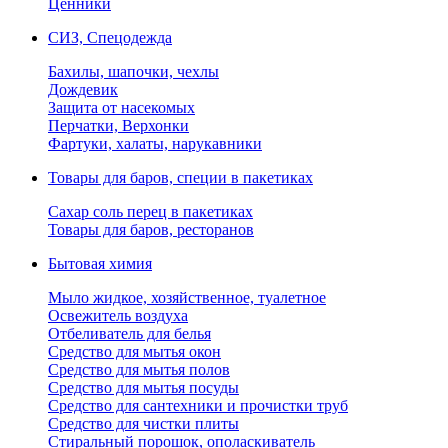
Ценники
СИЗ, Спецодежда
Бахилы, шапочки, чехлы
Дождевик
Защита от насекомых
Перчатки, Верхонки
Фартуки, халаты, нарукавники
Товары для баров, специи в пакетиках
Сахар соль перец в пакетиках
Товары для баров, ресторанов
Бытовая химия
Мыло жидкое, хозяйственное, туалетное
Освежитель воздуха
Отбеливатель для белья
Средство для мытья окон
Средство для мытья полов
Средство для мытья посуды
Средство для сантехники и прочистки труб
Средство для чистки плиты
Стиральный порошок, ополаскиватель