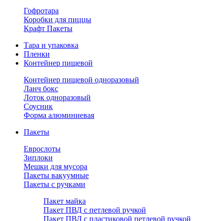
Гофротара
Коробки для пиццы
Крафт Пакеты
Тара и упаковка
Пленки
Контейнер пищевой
Контейнер пищевой одноразовый
Ланч бокс
Лоток одноразовый
Соусник
Форма алюминиевая
Пакеты
Еврослоты
Зиплоки
Мешки для мусора
Пакеты вакуумные
Пакеты с ручками
Пакет майка
Пакет ПВД с петлевой ручкой
Пакет ПВД с пластиковой петлевой ручкой