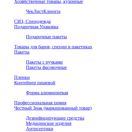
Хозяйственные товары, кухонные
ЧекЛистКлиента
СИЗ, Спецодежда
Подарочная Упаковка
Подарочные пакеты
Товары для баров, специи в пакетиках
Пакеты
Пакеты с ручками
Пакеты фасовочные
Пленки
Контейнер пищевой
Форма алюминиевая
Профессиональная химия
Честный Знак (маркированный товар)
Дезинфицирующие средства
Медицинские изделия
Антисептики