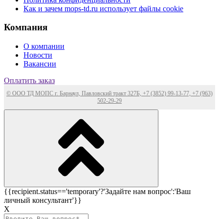
Как и зачем mops-td.ru использует файлы cookie
Компания
О компании
Новости
Вакансии
Оплатить заказ
© ООО ТД МОПС г. Барнаул, Павловский тракт 327Б, +7 (3852) 99-13-77, +7 (963)
502-29-29
{{recipient.status=='temporary'?'Задайте нам вопрос':'Ваш
личный консультант'}}
Х