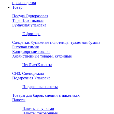
производства
Товар
Посуда Одноразовая
Тара Пластиковая
Бумажная упаковка
Гофротара
Салфетки, бумажные полотенца, туалетная бумага
Бытовая химия
Канцелярские товары
Хозяйственные товары, кухонные
ЧекЛистКлиента
СИЗ, Спецодежда
Подарочная Упаковка
Подарочные пакеты
Товары для баров, специи в пакетиках
Пакеты
Пакеты с ручками
Пакеты фасовочные