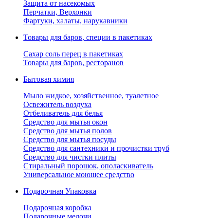
Защита от насекомых
Перчатки, Верхонки
Фартуки, халаты, нарукавники
Товары для баров, специи в пакетиках
Сахар соль перец в пакетиках
Товары для баров, ресторанов
Бытовая химия
Мыло жидкое, хозяйственное, туалетное
Освежитель воздуха
Отбеливатель для белья
Средство для мытья окон
Средство для мытья полов
Средство для мытья посуды
Средство для сантехники и прочистки труб
Средство для чистки плиты
Стиральный порошок, ополаскиватель
Универсальное моющее средство
Подарочная Упаковка
Подарочная коробка
Подарочные мелочи