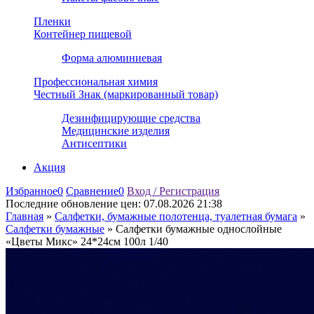
Пленки
Контейнер пищевой
Форма алюминиевая
Профессиональная химия
Честный Знак (маркированный товар)
Дезинфицирующие средства
Медицинские изделия
Антисептики
Акция
Избранное
0
Сравнение
0
Вход / Регистрация
Последние обновление цен:
07.08.2026 21:38
Главная
»
Салфетки, бумажные полотенца, туалетная бумага
»
Салфетки бумажные
»
Салфетки бумажные однослойные
«Цветы Микс» 24*24см 100л 1/40