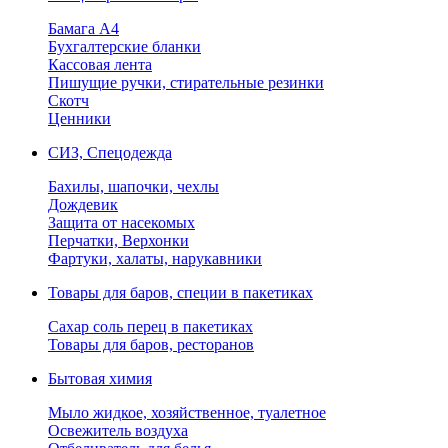
Бамага А4
Бухгалтерские бланки
Кассовая лента
Пишущие ручки, стирательные резинки
Скотч
Ценники
СИЗ, Спецодежда
Бахилы, шапочки, чехлы
Дождевик
Защита от насекомых
Перчатки, Верхонки
Фартуки, халаты, нарукавники
Товары для баров, специи в пакетиках
Сахар соль перец в пакетиках
Товары для баров, ресторанов
Бытовая химия
Мыло жидкое, хозяйственное, туалетное
Освежитель воздуха