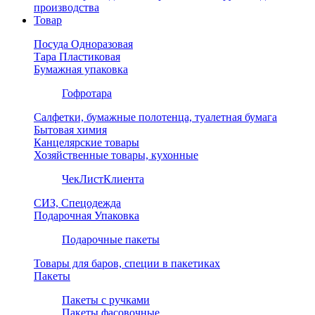
производства
Товар
Посуда Одноразовая
Тара Пластиковая
Бумажная упаковка
Гофротара
Салфетки, бумажные полотенца, туалетная бумага
Бытовая химия
Канцелярские товары
Хозяйственные товары, кухонные
ЧекЛистКлиента
СИЗ, Спецодежда
Подарочная Упаковка
Подарочные пакеты
Товары для баров, специи в пакетиках
Пакеты
Пакеты с ручками
Пакеты фасовочные