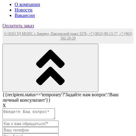
О компании
Новости
Вакансии
Оплатить заказ
© ООО ТД МОПС г. Барнаул, Павловский тракт 327Б, +7 (3852) 99-13-77, +7 (963)
502-29-29
{{recipient.status=='temporary'?'Задайте нам вопрос':'Ваш
личный консультант'}}
Х