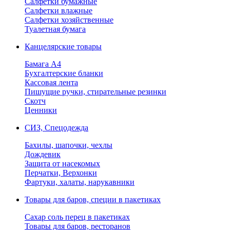
Салфетки бумажные
Салфетки влажные
Салфетки хозяйственные
Туалетная бумага
Канцелярские товары
Бамага А4
Бухгалтерские бланки
Кассовая лента
Пишущие ручки, стирательные резинки
Скотч
Ценники
СИЗ, Спецодежда
Бахилы, шапочки, чехлы
Дождевик
Защита от насекомых
Перчатки, Верхонки
Фартуки, халаты, нарукавники
Товары для баров, специи в пакетиках
Сахар соль перец в пакетиках
Товары для баров, ресторанов