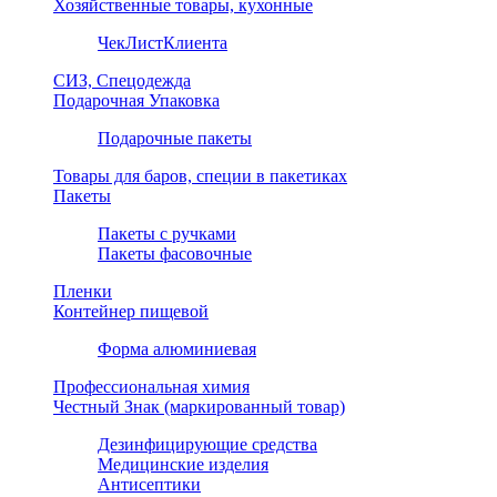
Хозяйственные товары, кухонные
ЧекЛистКлиента
СИЗ, Спецодежда
Подарочная Упаковка
Подарочные пакеты
Товары для баров, специи в пакетиках
Пакеты
Пакеты с ручками
Пакеты фасовочные
Пленки
Контейнер пищевой
Форма алюминиевая
Профессиональная химия
Честный Знак (маркированный товар)
Дезинфицирующие средства
Медицинские изделия
Антисептики