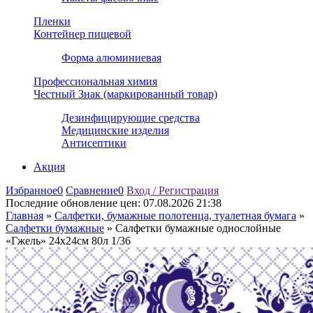
Пленки
Контейнер пищевой
Форма алюминиевая
Профессиональная химия
Честный Знак (маркированный товар)
Дезинфицирующие средства
Медицинские изделия
Антисептики
Акция
Избранное
0
Сравнение
0
Вход / Регистрация
Последние обновление цен:
07.08.2026 21:38
Главная
»
Салфетки, бумажные полотенца, туалетная бумага
»
Салфетки бумажные
»
Салфетки бумажные однослойные
«Гжель» 24х24см 80л 1/36