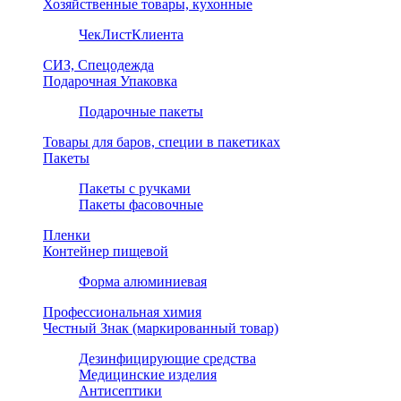
Хозяйственные товары, кухонные
ЧекЛистКлиента
СИЗ, Спецодежда
Подарочная Упаковка
Подарочные пакеты
Товары для баров, специи в пакетиках
Пакеты
Пакеты с ручками
Пакеты фасовочные
Пленки
Контейнер пищевой
Форма алюминиевая
Профессиональная химия
Честный Знак (маркированный товар)
Дезинфицирующие средства
Медицинские изделия
Антисептики