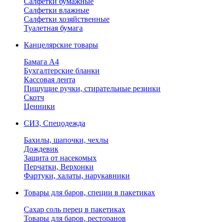
Салфетки бумажные
Салфетки влажные
Салфетки хозяйственные
Туалетная бумага
Канцелярские товары
Бамага А4
Бухгалтерские бланки
Кассовая лента
Пишущие ручки, стирательные резинки
Скотч
Ценники
СИЗ, Спецодежда
Бахилы, шапочки, чехлы
Дождевик
Защита от насекомых
Перчатки, Верхонки
Фартуки, халаты, нарукавники
Товары для баров, специи в пакетиках
Сахар соль перец в пакетиках
Товары для баров, ресторанов