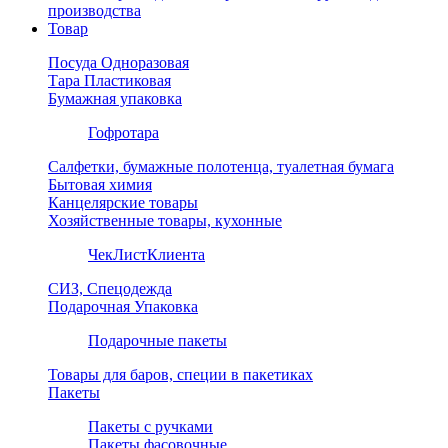
производства
Товар
Посуда Одноразовая
Тара Пластиковая
Бумажная упаковка
Гофротара
Салфетки, бумажные полотенца, туалетная бумага
Бытовая химия
Канцелярские товары
Хозяйственные товары, кухонные
ЧекЛистКлиента
СИЗ, Спецодежда
Подарочная Упаковка
Подарочные пакеты
Товары для баров, специи в пакетиках
Пакеты
Пакеты с ручками
Пакеты фасовочные