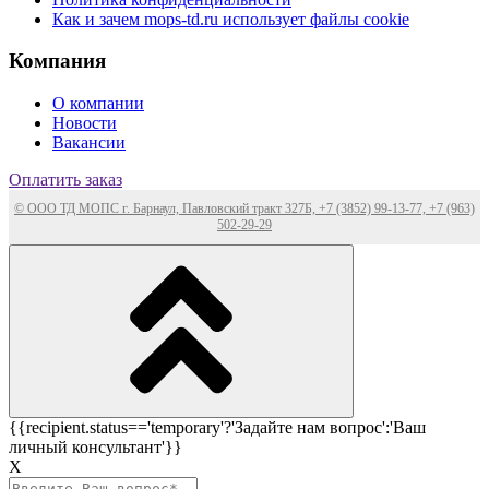
Как и зачем mops-td.ru использует файлы cookie
Компания
О компании
Новости
Вакансии
Оплатить заказ
© ООО ТД МОПС г. Барнаул, Павловский тракт 327Б, +7 (3852) 99-13-77, +7 (963)
502-29-29
{{recipient.status=='temporary'?'Задайте нам вопрос':'Ваш
личный консультант'}}
Х