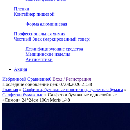
Пленки
Контейнер пищевой
Форма алюминиевая
Профессиональная химия
Честный Знак (маркированный товар)
Дезинфицирующие средства
Медицинские изделия
Антисептики
Акция
Избранное
0
Сравнение
0
Вход / Регистрация
Последние обновление цен:
07.08.2026 21:38
Главная
»
Салфетки, бумажные полотенца, туалетная бумага
»
Салфетки бумажные
»
Салфетки бумажные однослойные
«Лимон» 24*24см 100л Moris 1/48