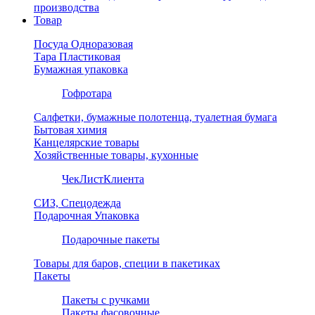
производства
Товар
Посуда Одноразовая
Тара Пластиковая
Бумажная упаковка
Гофротара
Салфетки, бумажные полотенца, туалетная бумага
Бытовая химия
Канцелярские товары
Хозяйственные товары, кухонные
ЧекЛистКлиента
СИЗ, Спецодежда
Подарочная Упаковка
Подарочные пакеты
Товары для баров, специи в пакетиках
Пакеты
Пакеты с ручками
Пакеты фасовочные