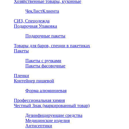
Хозяйственные товары, кухонные
ЧекЛистКлиента
СИЗ, Спецодежда
Подарочная Упаковка
Подарочные пакеты
Товары для баров, специи в пакетиках
Пакеты
Пакеты с ручками
Пакеты фасовочные
Пленки
Контейнер пищевой
Форма алюминиевая
Профессиональная химия
Честный Знак (маркированный товар)
Дезинфицирующие средства
Медицинские изделия
Антисептики