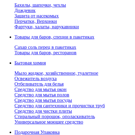
Бахилы, шапочки, чехлы
Дождевик
Защита от насекомых
Перчатки, Верхонки
Фартуки, халаты, нарукавники
Товары для баров, специи в пакетиках
Сахар соль перец в пакетиках
Товары для баров, ресторанов
Бытовая химия
Мыло жидкое, хозяйственное, туалетное
Освежитель воздуха
Отбеливатель для белья
Средство для мытья окон
Средство для мытья полов
Средство для мытья посуды
Средство для сантехники и прочистки труб
Средство для чистки плиты
Стиральный порошок, ополаскиватель
Универсальное моющее средство
Подарочная Упаковка