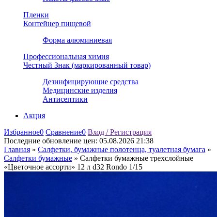
Пленки
Контейнер пищевой
Форма алюминиевая
Профессиональная химия
Честный Знак (маркированный товар)
Дезинфицирующие средства
Медицинские изделия
Антисептики
Акция
Избранное
0
Сравнение
0
Вход / Регистрация
Последние обновление цен:
05.08.2026 21:38
Главная
»
Салфетки, бумажные полотенца, туалетная бумага
»
Салфетки бумажные
»
Салфетки бумажные трехслойные
«Цветочное ассорти» 12 л d32 Rondo 1/15