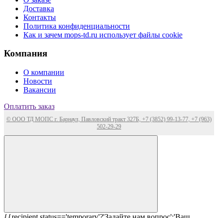
Доставка
Контакты
Политика конфиденциальности
Как и зачем mops-td.ru использует файлы cookie
Компания
О компании
Новости
Вакансии
Оплатить заказ
© ООО ТД МОПС г. Барнаул, Павловский тракт 327Б, +7 (3852) 99-13-77, +7 (963)
502-29-29
{{recipient.status=='temporary'?'Задайте нам вопрос':'Ваш