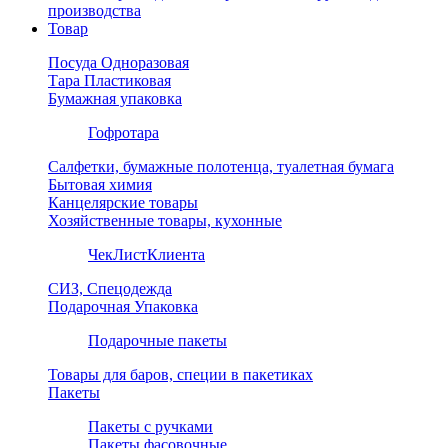
производства
Товар
Посуда Одноразовая
Тара Пластиковая
Бумажная упаковка
Гофротара
Салфетки, бумажные полотенца, туалетная бумага
Бытовая химия
Канцелярские товары
Хозяйственные товары, кухонные
ЧекЛистКлиента
СИЗ, Спецодежда
Подарочная Упаковка
Подарочные пакеты
Товары для баров, специи в пакетиках
Пакеты
Пакеты с ручками
Пакеты фасовочные