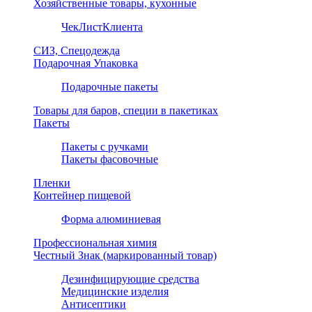
Хозяйственные товары, кухонные
ЧекЛистКлиента
СИЗ, Спецодежда
Подарочная Упаковка
Подарочные пакеты
Товары для баров, специи в пакетиках
Пакеты
Пакеты с ручками
Пакеты фасовочные
Пленки
Контейнер пищевой
Форма алюминиевая
Профессиональная химия
Честный Знак (маркированный товар)
Дезинфицирующие средства
Медицинские изделия
Антисептики