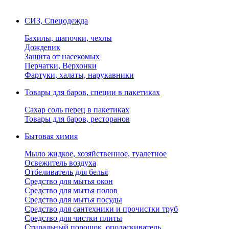
СИЗ, Спецодежда
Бахилы, шапочки, чехлы
Дождевик
Защита от насекомых
Перчатки, Верхонки
Фартуки, халаты, нарукавники
Товары для баров, специи в пакетиках
Сахар соль перец в пакетиках
Товары для баров, ресторанов
Бытовая химия
Мыло жидкое, хозяйственное, туалетное
Освежитель воздуха
Отбеливатель для белья
Средство для мытья окон
Средство для мытья полов
Средство для мытья посуды
Средство для сантехники и прочистки труб
Средство для чистки плиты
Стиральный порошок, ополаскиватель