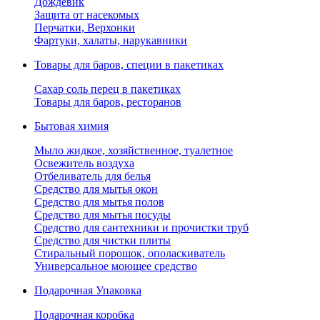
Дождевик
Защита от насекомых
Перчатки, Верхонки
Фартуки, халаты, нарукавники
Товары для баров, специи в пакетиках
Сахар соль перец в пакетиках
Товары для баров, ресторанов
Бытовая химия
Мыло жидкое, хозяйственное, туалетное
Освежитель воздуха
Отбеливатель для белья
Средство для мытья окон
Средство для мытья полов
Средство для мытья посуды
Средство для сантехники и прочистки труб
Средство для чистки плиты
Стиральный порошок, ополаскиватель
Универсальное моющее средство
Подарочная Упаковка
Подарочная коробка