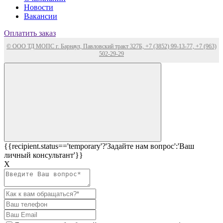
Новости
Вакансии
Оплатить заказ
© ООО ТД МОПС г. Барнаул, Павловский тракт 327Б, +7 (3852) 99-13-77, +7 (963)
502-29-29
{{recipient.status=='temporary'?'Задайте нам вопрос':'Ваш
личный консультант'}}
Х