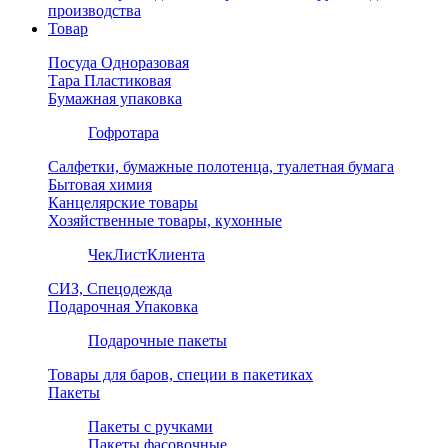
производства
Товар
Посуда Одноразовая
Тара Пластиковая
Бумажная упаковка
Гофротара
Салфетки, бумажные полотенца, туалетная бумага
Бытовая химия
Канцелярские товары
Хозяйственные товары, кухонные
ЧекЛистКлиента
СИЗ, Спецодежда
Подарочная Упаковка
Подарочные пакеты
Товары для баров, специи в пакетиках
Пакеты
Пакеты с ручками
Пакеты фасовочные