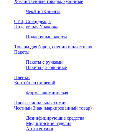
Хозяйственные товары, кухонные
ЧекЛистКлиента
СИЗ, Спецодежда
Подарочная Упаковка
Подарочные пакеты
Товары для баров, специи в пакетиках
Пакеты
Пакеты с ручками
Пакеты фасовочные
Пленки
Контейнер пищевой
Форма алюминиевая
Профессиональная химия
Честный Знак (маркированный товар)
Дезинфицирующие средства
Медицинские изделия
Антисептики