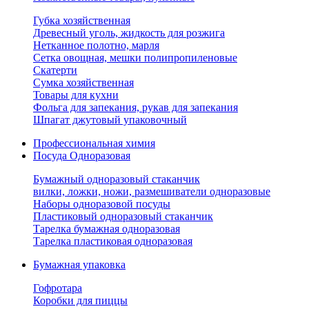
Губка хозяйственная
Древесный уголь, жидкость для розжига
Нетканное полотно, марля
Сетка овощная, мешки полипропиленовые
Скатерти
Сумка хозяйственная
Товары для кухни
Фольга для запекания, рукав для запекания
Шпагат джутовый упаковочный
Профессиональная химия
Посуда Одноразовая
Бумажный одноразовый стаканчик
вилки, ложки, ножи, размешиватели одноразовые
Наборы одноразовой посуды
Пластиковый одноразовый стаканчик
Тарелка бумажная одноразовая
Тарелка пластиковая одноразовая
Бумажная упаковка
Гофротара
Коробки для пиццы