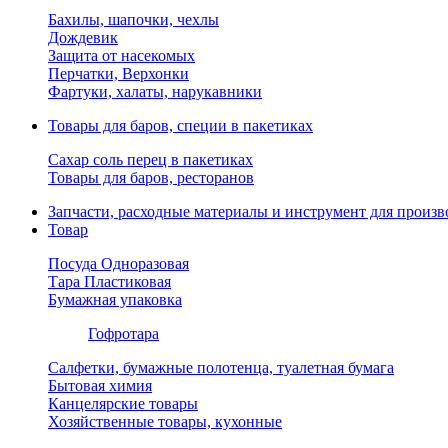
Бахилы, шапочки, чехлы
Дождевик
Защита от насекомых
Перчатки, Верхонки
Фартуки, халаты, нарукавники
Товары для баров, специи в пакетиках
Сахар соль перец в пакетиках
Товары для баров, ресторанов
Запчасти, расходные материалы и инструмент для произв
Товар
Посуда Одноразовая
Тара Пластиковая
Бумажная упаковка
Гофротара
Салфетки, бумажные полотенца, туалетная бумага
Бытовая химия
Канцелярские товары
Хозяйственные товары, кухонные