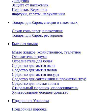
Дождевик
Защита от насекомых
Перчатки, Верхонки
Фартуки, халаты, нарукавники
Товары для баров, специи в пакетиках
Сахар соль перец в пакетиках
Товары для баров, ресторанов
Бытовая химия
Мыло жидкое, хозяйственное, туалетное
Освежитель воздуха
Отбеливатель для белья
Средство для мытья окон
Средство для мытья полов
Средство для мытья посуды
Средство для сантехники и прочистки труб
Средство для чистки плиты
Стиральный порошок, ополаскиватель
Универсальное моющее средство
Подарочная Упаковка
Подарочная коробка