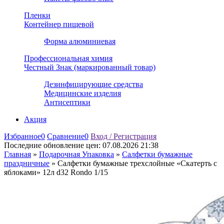
Пленки
Контейнер пищевой
Форма алюминиевая
Профессиональная химия
Честный Знак (маркированный товар)
Дезинфицирующие средства
Медицинские изделия
Антисептики
Акция
Избранное
0
Сравнение
0
Вход / Регистрация
Последние обновление цен:
07.08.2026 21:38
Главная
»
Подарочная Упаковка
»
Салфетки бумажные
праздничные
»
Салфетки бумажные трехслойные «Скатерть с
яблоками» 12л d32 Rondo 1/15