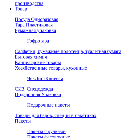
производства
Товар
Посуда Одноразовая
Тара Пластиковая
Бумажная упаковка
Гофротара
Салфетки, бумажные полотенца, туалетная бумага
Бытовая химия
Канцелярские товары
Хозяйственные товары, кухонные
ЧекЛистКлиента
СИЗ, Спецодежда
Подарочная Упаковка
Подарочные пакеты
Товары для баров, специи в пакетиках
Пакеты
Пакеты с ручками
Пакеты фасовочные