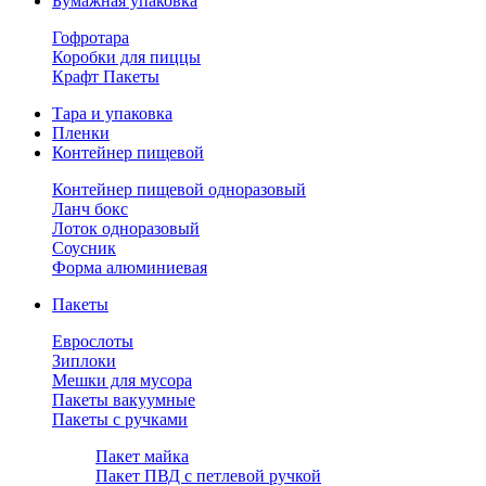
Бумажная упаковка
Гофротара
Коробки для пиццы
Крафт Пакеты
Тара и упаковка
Пленки
Контейнер пищевой
Контейнер пищевой одноразовый
Ланч бокс
Лоток одноразовый
Соусник
Форма алюминиевая
Пакеты
Еврослоты
Зиплоки
Мешки для мусора
Пакеты вакуумные
Пакеты с ручками
Пакет майка
Пакет ПВД с петлевой ручкой