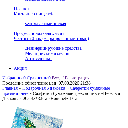
Пленки
Контейнер пищевой
Форма алюминиевая
Профессиональная химия
Честный Знак (маркированный товар)
Дезинфицирующие средства
Медицинские изделия
Антисептики
Акция
Избранное
0
Сравнение
0
Вход / Регистрация
Последние обновление цен:
07.08.2026 21:38
Главная
»
Подарочная Упаковка
»
Салфетки бумажные
праздничные
»
Салфетки бумажные трехслойные «Веселый
Дракоша» 20л 33*33см «Bouquet» 1/12