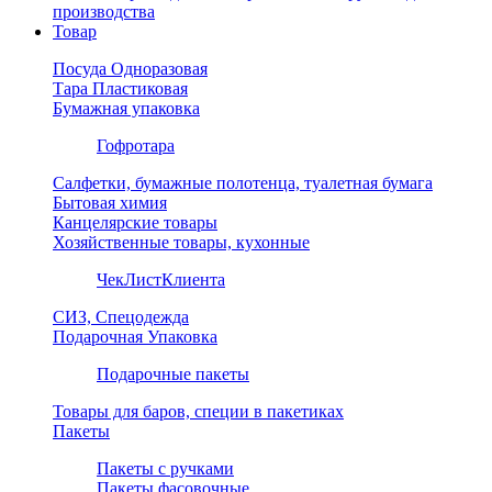
производства
Товар
Посуда Одноразовая
Тара Пластиковая
Бумажная упаковка
Гофротара
Салфетки, бумажные полотенца, туалетная бумага
Бытовая химия
Канцелярские товары
Хозяйственные товары, кухонные
ЧекЛистКлиента
СИЗ, Спецодежда
Подарочная Упаковка
Подарочные пакеты
Товары для баров, специи в пакетиках
Пакеты
Пакеты с ручками
Пакеты фасовочные