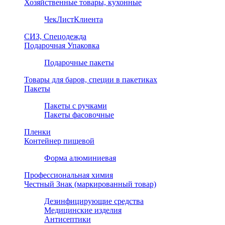
Хозяйственные товары, кухонные
ЧекЛистКлиента
СИЗ, Спецодежда
Подарочная Упаковка
Подарочные пакеты
Товары для баров, специи в пакетиках
Пакеты
Пакеты с ручками
Пакеты фасовочные
Пленки
Контейнер пищевой
Форма алюминиевая
Профессиональная химия
Честный Знак (маркированный товар)
Дезинфицирующие средства
Медицинские изделия
Антисептики