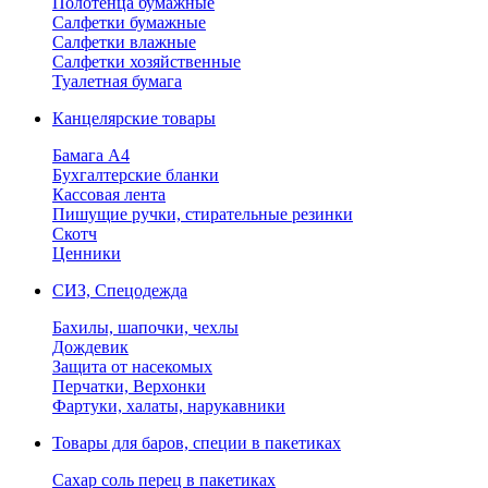
Полотенца бумажные
Салфетки бумажные
Салфетки влажные
Салфетки хозяйственные
Туалетная бумага
Канцелярские товары
Бамага А4
Бухгалтерские бланки
Кассовая лента
Пишущие ручки, стирательные резинки
Скотч
Ценники
СИЗ, Спецодежда
Бахилы, шапочки, чехлы
Дождевик
Защита от насекомых
Перчатки, Верхонки
Фартуки, халаты, нарукавники
Товары для баров, специи в пакетиках
Сахар соль перец в пакетиках