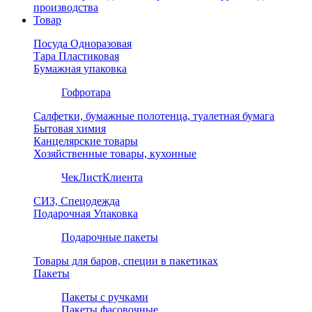
производства
Товар
Посуда Одноразовая
Тара Пластиковая
Бумажная упаковка
Гофротара
Салфетки, бумажные полотенца, туалетная бумага
Бытовая химия
Канцелярские товары
Хозяйственные товары, кухонные
ЧекЛистКлиента
СИЗ, Спецодежда
Подарочная Упаковка
Подарочные пакеты
Товары для баров, специи в пакетиках
Пакеты
Пакеты с ручками
Пакеты фасовочные