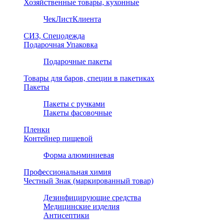
Хозяйственные товары, кухонные
ЧекЛистКлиента
СИЗ, Спецодежда
Подарочная Упаковка
Подарочные пакеты
Товары для баров, специи в пакетиках
Пакеты
Пакеты с ручками
Пакеты фасовочные
Пленки
Контейнер пищевой
Форма алюминиевая
Профессиональная химия
Честный Знак (маркированный товар)
Дезинфицирующие средства
Медицинские изделия
Антисептики