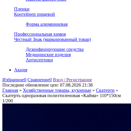
Пленки
Контейнер пищевой
Форма алюминиевая
Профессиональная химия
Честный Знак (маркированный товар)
Дезинфицирующие средства
Медицинские изделия
Антисептики
Акция
Избранное
0
Сравнение
0
Вход / Регистрация
Последние обновление цен:
07.08.2026 21:38
Главная
»
Хозяйственные товары, кухонные
»
Скатерти
»
Скатерть одноразовая полиэтиленовая «Кайма» 110*150см
1/200