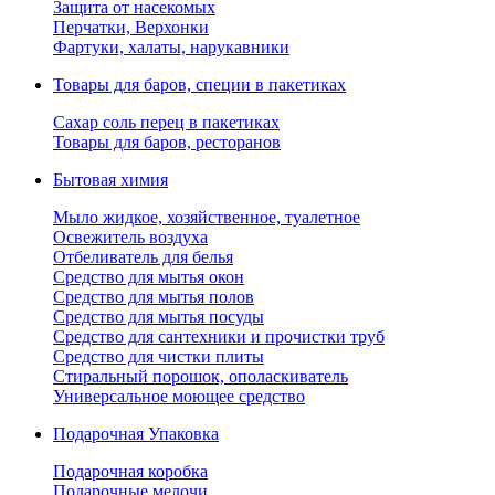
Защита от насекомых
Перчатки, Верхонки
Фартуки, халаты, нарукавники
Товары для баров, специи в пакетиках
Сахар соль перец в пакетиках
Товары для баров, ресторанов
Бытовая химия
Мыло жидкое, хозяйственное, туалетное
Освежитель воздуха
Отбеливатель для белья
Средство для мытья окон
Средство для мытья полов
Средство для мытья посуды
Средство для сантехники и прочистки труб
Средство для чистки плиты
Стиральный порошок, ополаскиватель
Универсальное моющее средство
Подарочная Упаковка
Подарочная коробка
Подарочные мелочи