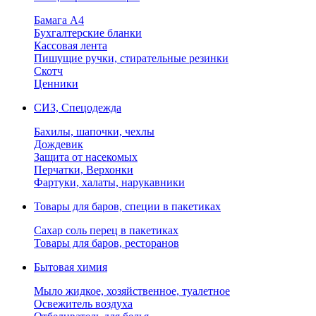
Бамага А4
Бухгалтерские бланки
Кассовая лента
Пишущие ручки, стирательные резинки
Скотч
Ценники
СИЗ, Спецодежда
Бахилы, шапочки, чехлы
Дождевик
Защита от насекомых
Перчатки, Верхонки
Фартуки, халаты, нарукавники
Товары для баров, специи в пакетиках
Сахар соль перец в пакетиках
Товары для баров, ресторанов
Бытовая химия
Мыло жидкое, хозяйственное, туалетное
Освежитель воздуха