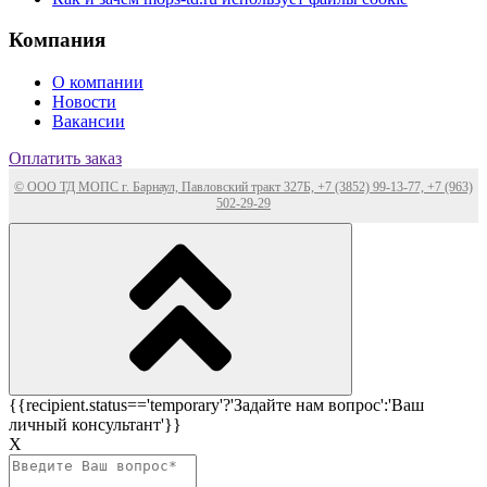
Компания
О компании
Новости
Вакансии
Оплатить заказ
© ООО ТД МОПС г. Барнаул, Павловский тракт 327Б, +7 (3852) 99-13-77, +7 (963)
502-29-29
{{recipient.status=='temporary'?'Задайте нам вопрос':'Ваш
личный консультант'}}
Х