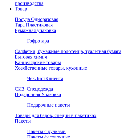
производства
Товар
Посуда Одноразовая
Тара Пластиковая
Бумажная упаковка
Гофротара
Салфетки, бумажные полотенца, туалетная бумага
Бытовая химия
Канцелярские товары
Хозяйственные товары, кухонные
ЧекЛистКлиента
СИЗ, Спецодежда
Подарочная Упаковка
Подарочные пакеты
Товары для баров, специи в пакетиках
Пакеты
Пакеты с ручками
Пакеты фасовочные