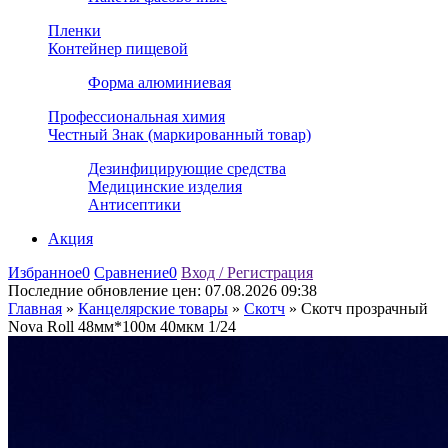
Пленки
Контейнер пищевой
Форма алюминиевая
Профессиональная химия
Честный Знак (маркированный товар)
Дезинфицирующие средства
Медицинские изделия
Антисептики
Акция
Избранное
0
Сравнение
0
Вход / Регистрация
Последние обновление цен:
07.08.2026 09:38
Главная
»
Канцелярские товары
»
Скотч
»
Скотч прозрачный
Nova Roll 48мм*100м 40мкм 1/24