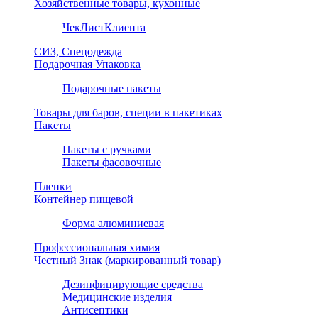
Хозяйственные товары, кухонные
ЧекЛистКлиента
СИЗ, Спецодежда
Подарочная Упаковка
Подарочные пакеты
Товары для баров, специи в пакетиках
Пакеты
Пакеты с ручками
Пакеты фасовочные
Пленки
Контейнер пищевой
Форма алюминиевая
Профессиональная химия
Честный Знак (маркированный товар)
Дезинфицирующие средства
Медицинские изделия
Антисептики