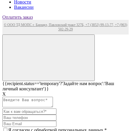
Новости
Вакансии
Оплатить заказ
© ООО ТД МОПС г. Барнаул, Павловский тракт 327Б, +7 (3852) 99-13-77, +7 (963)
502-29-29
{{recipient.status=='temporary'?'Задайте нам вопрос':'Ваш
личный консультант'}}
Х
Я согласен c
обработкой персональных данных
*