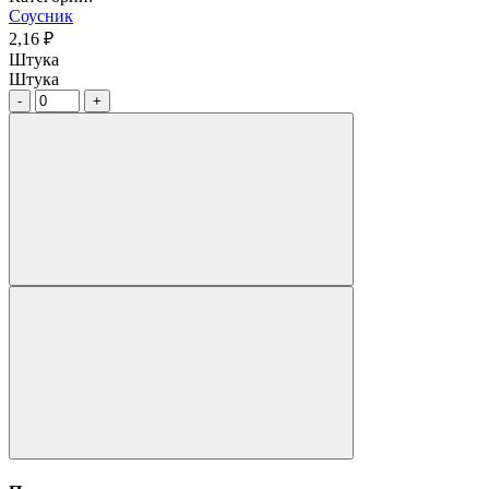
Соусник
2,16 ₽
Штука
Штука