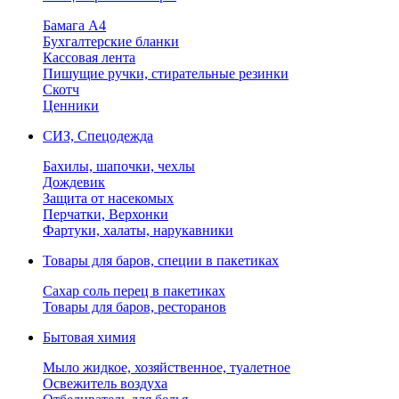
Бамага А4
Бухгалтерские бланки
Кассовая лента
Пишущие ручки, стирательные резинки
Скотч
Ценники
СИЗ, Спецодежда
Бахилы, шапочки, чехлы
Дождевик
Защита от насекомых
Перчатки, Верхонки
Фартуки, халаты, нарукавники
Товары для баров, специи в пакетиках
Сахар соль перец в пакетиках
Товары для баров, ресторанов
Бытовая химия
Мыло жидкое, хозяйственное, туалетное
Освежитель воздуха