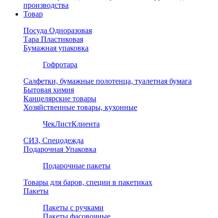
производства
Товар
Посуда Одноразовая
Тара Пластиковая
Бумажная упаковка
Гофротара
Салфетки, бумажные полотенца, туалетная бумага
Бытовая химия
Канцелярские товары
Хозяйственные товары, кухонные
ЧекЛистКлиента
СИЗ, Спецодежда
Подарочная Упаковка
Подарочные пакеты
Товары для баров, специи в пакетиках
Пакеты
Пакеты с ручками
Пакеты фасовочные