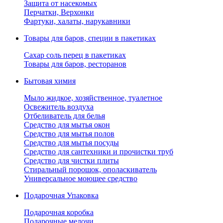
Защита от насекомых
Перчатки, Верхонки
Фартуки, халаты, нарукавники
Товары для баров, специи в пакетиках
Сахар соль перец в пакетиках
Товары для баров, ресторанов
Бытовая химия
Мыло жидкое, хозяйственное, туалетное
Освежитель воздуха
Отбеливатель для белья
Средство для мытья окон
Средство для мытья полов
Средство для мытья посуды
Средство для сантехники и прочистки труб
Средство для чистки плиты
Стиральный порошок, ополаскиватель
Универсальное моющее средство
Подарочная Упаковка
Подарочная коробка
Подарочные мелочи