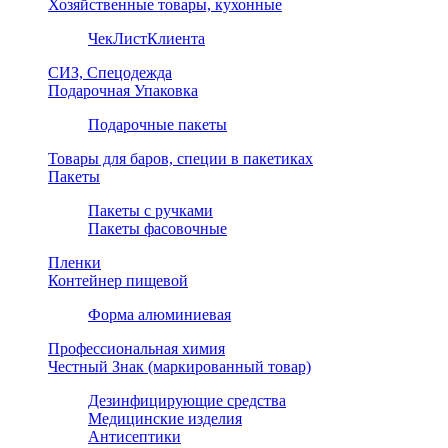
Хозяйственные товары, кухонные
ЧекЛистКлиента
СИЗ, Спецодежда
Подарочная Упаковка
Подарочные пакеты
Товары для баров, специи в пакетиках
Пакеты
Пакеты с ручками
Пакеты фасовочные
Пленки
Контейнер пищевой
Форма алюминиевая
Профессиональная химия
Честный Знак (маркированный товар)
Дезинфицирующие средства
Медицинские изделия
Антисептики