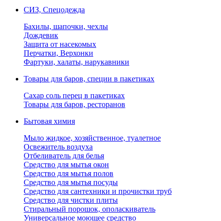
СИЗ, Спецодежда
Бахилы, шапочки, чехлы
Дождевик
Защита от насекомых
Перчатки, Верхонки
Фартуки, халаты, нарукавники
Товары для баров, специи в пакетиках
Сахар соль перец в пакетиках
Товары для баров, ресторанов
Бытовая химия
Мыло жидкое, хозяйственное, туалетное
Освежитель воздуха
Отбеливатель для белья
Средство для мытья окон
Средство для мытья полов
Средство для мытья посуды
Средство для сантехники и прочистки труб
Средство для чистки плиты
Стиральный порошок, ополаскиватель
Универсальное моющее средство