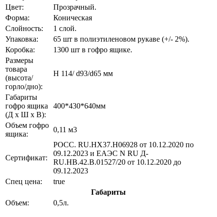
Цвет:
Прозрачный.
Форма:
Коническая
Слойность:
1 слой.
Упаковка:
65 шт в полиэтиленовом рукаве (+/- 2%).
Коробка:
1300 шт в гофро ящике.
Размеры
товара
H 114/ d93/d65 мм
(высота/
горло/дно):
Габариты
гофро ящика
400*430*640мм
(Д х Ш х В):
Объем гофро
0,11 м3
ящика:
РОСС. RU.НХ37.Н06928 от 10.12.2020 по
09.12.2023 и ЕАЭС N RU Д-
Сертификат:
RU.НВ.42.В.01527/20 от 10.12.2020 до
09.12.2023
Спец цена:
true
Габариты
Объем:
0,5л.