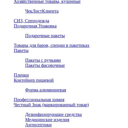
Хозяйственные товары, кухонные
ЧекЛистКлиента
СИЗ, Спецодежда
Подарочная Упаковка
Подарочные пакеты
Товары для баров, специи в пакетиках
Пакеты
Пакеты с ручками
Пакеты фасовочные
Пленки
Контейнер пищевой
Форма алюминиевая
Профессиональная химия
Честный Знак (маркированный товар)
Дезинфицирующие средства
Медицинские изделия
Антисептики