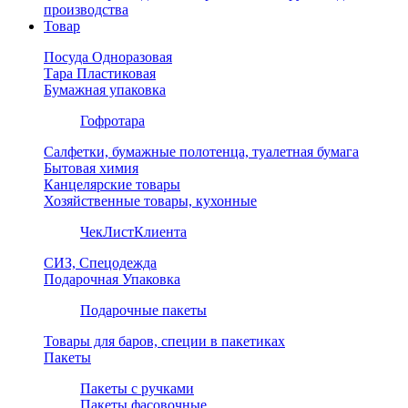
производства
Товар
Посуда Одноразовая
Тара Пластиковая
Бумажная упаковка
Гофротара
Салфетки, бумажные полотенца, туалетная бумага
Бытовая химия
Канцелярские товары
Хозяйственные товары, кухонные
ЧекЛистКлиента
СИЗ, Спецодежда
Подарочная Упаковка
Подарочные пакеты
Товары для баров, специи в пакетиках
Пакеты
Пакеты с ручками
Пакеты фасовочные