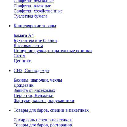
Салфетки бумажные
Салфетки влажные
Салфетки хозяйственные
Туалетная бумага
Канцелярские товары
Бамага А4
Бухгалтерские бланки
Кассовая лента
Пишущие ручки, стирательные резинки
Скотч
Ценники
СИЗ, Спецодежда
Бахилы, шапочки, чехлы
Дождевик
Защита от насекомых
Перчатки, Верхонки
Фартуки, халаты, нарукавники
Товары для баров, специи в пакетиках
Сахар соль перец в пакетиках
Товары для баров, ресторанов