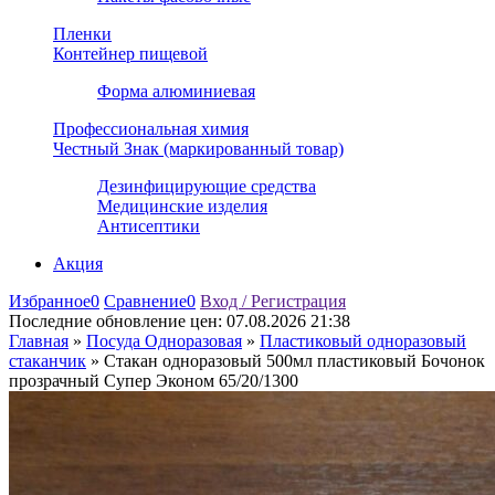
Пленки
Контейнер пищевой
Форма алюминиевая
Профессиональная химия
Честный Знак (маркированный товар)
Дезинфицирующие средства
Медицинские изделия
Антисептики
Акция
Избранное
0
Сравнение
0
Вход / Регистрация
Последние обновление цен:
07.08.2026 21:38
Главная
»
Посуда Одноразовая
»
Пластиковый одноразовый
стаканчик
»
Стакан одноразовый 500мл пластиковый Бочонок
прозрачный Супер Эконом 65/20/1300