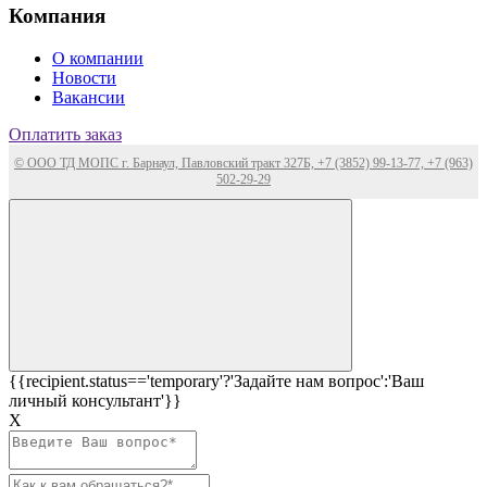
Компания
О компании
Новости
Вакансии
Оплатить заказ
© ООО ТД МОПС г. Барнаул, Павловский тракт 327Б, +7 (3852) 99-13-77, +7 (963)
502-29-29
{{recipient.status=='temporary'?'Задайте нам вопрос':'Ваш
личный консультант'}}
Х