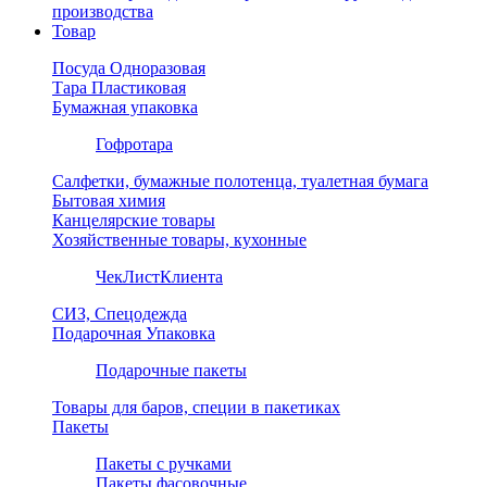
производства
Товар
Посуда Одноразовая
Тара Пластиковая
Бумажная упаковка
Гофротара
Салфетки, бумажные полотенца, туалетная бумага
Бытовая химия
Канцелярские товары
Хозяйственные товары, кухонные
ЧекЛистКлиента
СИЗ, Спецодежда
Подарочная Упаковка
Подарочные пакеты
Товары для баров, специи в пакетиках
Пакеты
Пакеты с ручками
Пакеты фасовочные