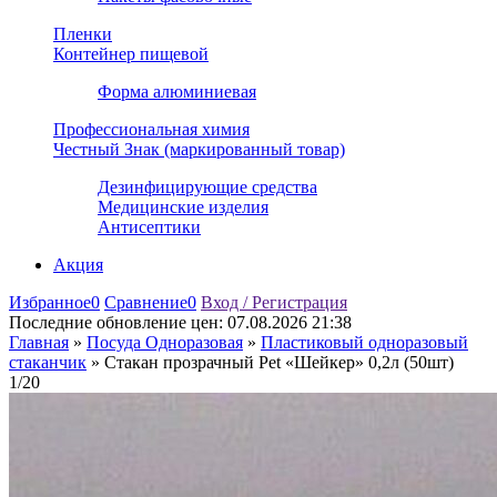
Пленки
Контейнер пищевой
Форма алюминиевая
Профессиональная химия
Честный Знак (маркированный товар)
Дезинфицирующие средства
Медицинские изделия
Антисептики
Акция
Избранное
0
Сравнение
0
Вход / Регистрация
Последние обновление цен:
07.08.2026 21:38
Главная
»
Посуда Одноразовая
»
Пластиковый одноразовый
стаканчик
»
Стакан прозрачный Pet «Шейкер» 0,2л (50шт)
1/20