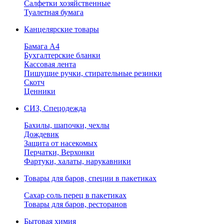
Салфетки хозяйственные
Туалетная бумага
Канцелярские товары
Бамага А4
Бухгалтерские бланки
Кассовая лента
Пишущие ручки, стирательные резинки
Скотч
Ценники
СИЗ, Спецодежда
Бахилы, шапочки, чехлы
Дождевик
Защита от насекомых
Перчатки, Верхонки
Фартуки, халаты, нарукавники
Товары для баров, специи в пакетиках
Сахар соль перец в пакетиках
Товары для баров, ресторанов
Бытовая химия