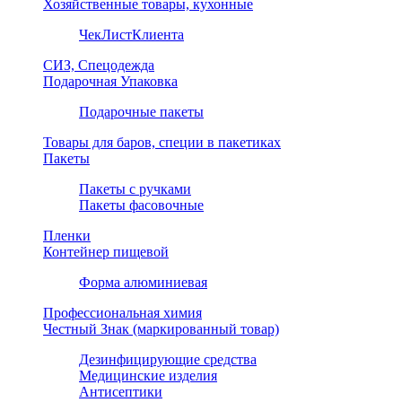
Хозяйственные товары, кухонные
ЧекЛистКлиента
СИЗ, Спецодежда
Подарочная Упаковка
Подарочные пакеты
Товары для баров, специи в пакетиках
Пакеты
Пакеты с ручками
Пакеты фасовочные
Пленки
Контейнер пищевой
Форма алюминиевая
Профессиональная химия
Честный Знак (маркированный товар)
Дезинфицирующие средства
Медицинские изделия
Антисептики