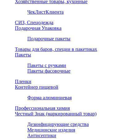
Хозяйственные товары, кухонные
ЧекЛистКлиента
СИЗ, Спецодежда
Подарочная Упаковка
Подарочные пакеты
Товары для баров, специи в пакетиках
Пакеты
Пакеты с ручками
Пакеты фасовочные
Пленки
Контейнер пищевой
Форма алюминиевая
Профессиональная химия
Честный Знак (маркированный товар)
Дезинфицирующие средства
Медицинские изделия
Антисептики