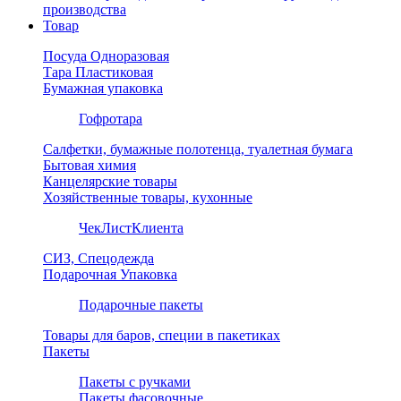
производства
Товар
Посуда Одноразовая
Тара Пластиковая
Бумажная упаковка
Гофротара
Салфетки, бумажные полотенца, туалетная бумага
Бытовая химия
Канцелярские товары
Хозяйственные товары, кухонные
ЧекЛистКлиента
СИЗ, Спецодежда
Подарочная Упаковка
Подарочные пакеты
Товары для баров, специи в пакетиках
Пакеты
Пакеты с ручками
Пакеты фасовочные