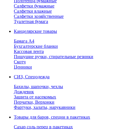
Полотенца бумажные
Салфетки бумажные
Салфетки влажные
Салфетки хозяйственные
Туалетная бумага
Канцелярские товары
Бамага А4
Бухгалтерские бланки
Кассовая лента
Пишущие ручки, стирательные резинки
Скотч
Ценники
СИЗ, Спецодежда
Бахилы, шапочки, чехлы
Дождевик
Защита от насекомых
Перчатки, Верхонки
Фартуки, халаты, нарукавники
Товары для баров, специи в пакетиках
Сахар соль перец в пакетиках