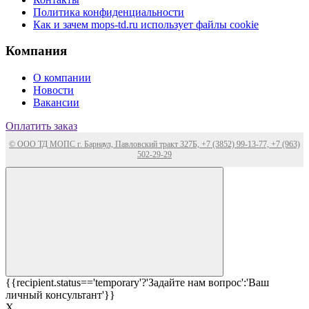
Политика конфиденциальности
Как и зачем mops-td.ru использует файлы cookie
Компания
О компании
Новости
Вакансии
Оплатить заказ
© ООО ТД МОПС г. Барнаул, Павловский тракт 327Б, +7 (3852) 99-13-77, +7 (963)
502-29-29
{{recipient.status=='temporary'?'Задайте нам вопрос':'Ваш
личный консультант'}}
Х