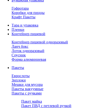
Бумажная упаковка
Гофротара
Коробки для пиццы
Крафт Пакеты
Тара и упаковка
Пленки
Контейнер пищевой
Контейнер пищевой одноразовый
Ланч бокс
Лоток одноразовый
Соусник
Форма алюминиевая
Пакеты
Еврослоты
Зиплоки
Мешки для мусора
Пакеты вакуумные
Пакеты с ручками
Пакет майка
Пакет ПВД с петлевой ручкой