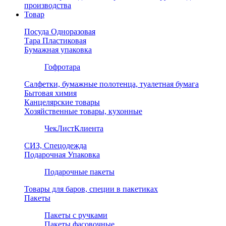
производства
Товар
Посуда Одноразовая
Тара Пластиковая
Бумажная упаковка
Гофротара
Салфетки, бумажные полотенца, туалетная бумага
Бытовая химия
Канцелярские товары
Хозяйственные товары, кухонные
ЧекЛистКлиента
СИЗ, Спецодежда
Подарочная Упаковка
Подарочные пакеты
Товары для баров, специи в пакетиках
Пакеты
Пакеты с ручками
Пакеты фасовочные