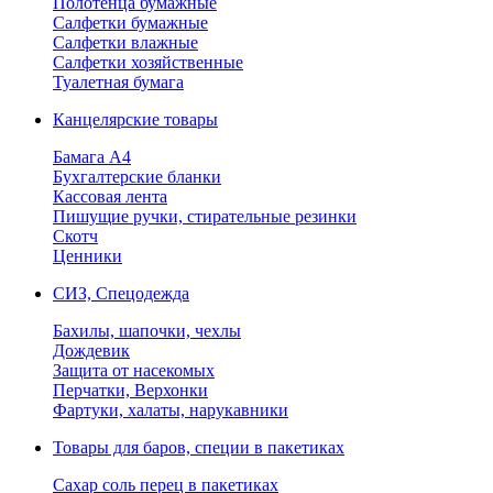
Полотенца бумажные
Салфетки бумажные
Салфетки влажные
Салфетки хозяйственные
Туалетная бумага
Канцелярские товары
Бамага А4
Бухгалтерские бланки
Кассовая лента
Пишущие ручки, стирательные резинки
Скотч
Ценники
СИЗ, Спецодежда
Бахилы, шапочки, чехлы
Дождевик
Защита от насекомых
Перчатки, Верхонки
Фартуки, халаты, нарукавники
Товары для баров, специи в пакетиках
Сахар соль перец в пакетиках