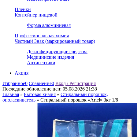
Пленки
Контейнер пищевой
Форма алюминиевая
Профессиональная химия
Честный Знак (маркированный товар)
Дезинфицирующие средства
Медицинские изделия
Антисептики
Акция
Избранное
0
Сравнение
0
Вход / Регистрация
Последние обновление цен:
05.08.2026 21:38
Главная
»
Бытовая химия
»
Стиральный порошок,
ополаскиватель
»
Стиральный порошок «Ariel» 3кг 1/6