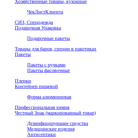
Хозяйственные товары, кухонные
ЧекЛистКлиента
СИЗ, Спецодежда
Подарочная Упаковка
Подарочные пакеты
Товары для баров, специи в пакетиках
Пакеты
Пакеты с ручками
Пакеты фасовочные
Пленки
Контейнер пищевой
Форма алюминиевая
Профессиональная химия
Честный Знак (маркированный товар)
Дезинфицирующие средства
Медицинские изделия
Антисептики