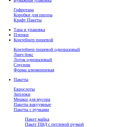
Бумажная упаковка
Гофротара
Коробки для пиццы
Крафт Пакеты
Тара и упаковка
Пленки
Контейнер пищевой
Контейнер пищевой одноразовый
Ланч бокс
Лоток одноразовый
Соусник
Форма алюминиевая
Пакеты
Еврослоты
Зиплоки
Мешки для мусора
Пакеты вакуумные
Пакеты с ручками
Пакет майка
Пакет ПВД с петлевой ручкой