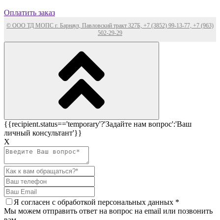
Оплатить заказ
© ООО ТД МОПС г. Барнаул, Павловский тракт 327Б, +7 (3852) 99-13-77, +7 (963)
502-29-29
{{recipient.status=='temporary'?'Задайте нам вопрос':'Ваш
личный консультант'}}
Х
Я согласен c
обработкой персональных данных
*
Мы можем отправить ответ на вопрос на email или позвонить
вам.