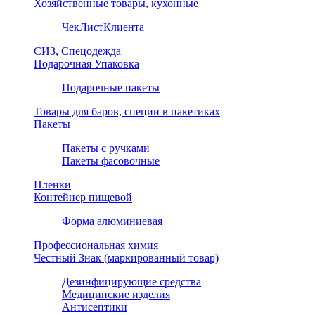
Хозяйственные товары, кухонные
ЧекЛистКлиента
СИЗ, Спецодежда
Подарочная Упаковка
Подарочные пакеты
Товары для баров, специи в пакетиках
Пакеты
Пакеты с ручками
Пакеты фасовочные
Пленки
Контейнер пищевой
Форма алюминиевая
Профессиональная химия
Честный Знак (маркированный товар)
Дезинфицирующие средства
Медицинские изделия
Антисептики