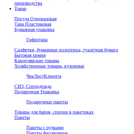
производства
Товар
Посуда Одноразовая
Тара Пластиковая
Бумажная упаковка
Гофротара
Салфетки, бумажные полотенца, туалетная бумага
Бытовая химия
Канцелярские товары
Хозяйственные товары, кухонные
ЧекЛистКлиента
СИЗ, Спецодежда
Подарочная Упаковка
Подарочные пакеты
Товары для баров, специи в пакетиках
Пакеты
Пакеты с ручками
Пакеты фасовочные