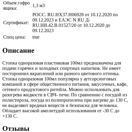
Объем гофро
1,3 м3
ящика:
РОСС. RU.НХ37.Н06928 от 10.12.2020 по
09.12.2023 и ЕАЭС N RU Д-
Сертификат:
RU.НВ.42.В.01527/20 от 10.12.2020 до
09.12.2023
Спец цена:
true
Описание
Стопка одноразовая пластиковая 100мл предназначена для
подачи горячих и холодных спиртных напитков. Не имеет
посторонних вкраплений или разного цветового оттенка.
Стопка одноразовая 100мл популярна у аутсорсинговых
компаний в сфере общественного питания, закусочных, кафе,
сетевого продуктового ритейла. Можно использовать для
разогрева жидкости в СВЧ- печи. По сравнению с посудой из
полистирола, посуда из полипропилена при нагреве до 130 С,
не выделяют вредных веществ и безопасна для человека.
Обладает высокой амплитудой использования от -30 С до
+130 С.
Отзывы