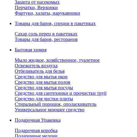
Защита от насекомых
Перчатки, Верхонки
Фартуки, халаты, нарукавники
Товары для баров, специи в пакетиках
Сахар соль перец в пакетиках
Товары для баров, ресторанов
Бытовая химия
Мыло жидкое, хозяйственное, туалетное
Освежитель воздуха
Отбеливатель для белья
Средство для мытья окон
Средство для мытья полов
Средство для мытья посуды
Средство для сантехники и прочистки труб
Средство для чистки плиты
Стиральный порошок, ополаскиватель
Универсальное моющее средство
Подарочная Упаковка
Подарочная коробка
Подарочные мелочи