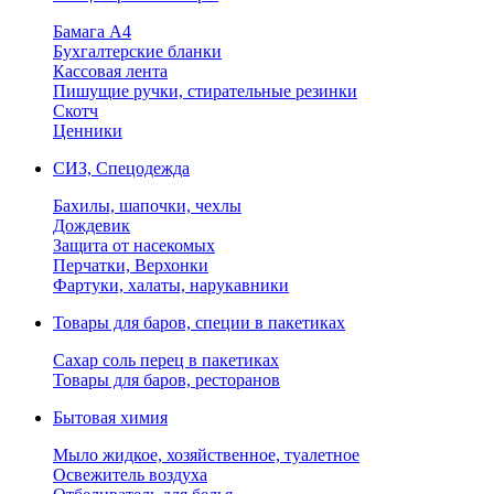
Бамага А4
Бухгалтерские бланки
Кассовая лента
Пишущие ручки, стирательные резинки
Скотч
Ценники
СИЗ, Спецодежда
Бахилы, шапочки, чехлы
Дождевик
Защита от насекомых
Перчатки, Верхонки
Фартуки, халаты, нарукавники
Товары для баров, специи в пакетиках
Сахар соль перец в пакетиках
Товары для баров, ресторанов
Бытовая химия
Мыло жидкое, хозяйственное, туалетное
Освежитель воздуха