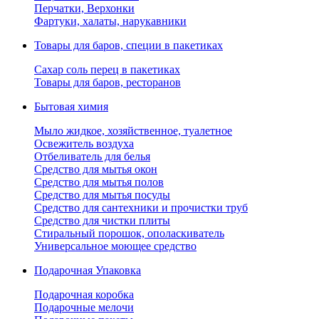
Перчатки, Верхонки
Фартуки, халаты, нарукавники
Товары для баров, специи в пакетиках
Сахар соль перец в пакетиках
Товары для баров, ресторанов
Бытовая химия
Мыло жидкое, хозяйственное, туалетное
Освежитель воздуха
Отбеливатель для белья
Средство для мытья окон
Средство для мытья полов
Средство для мытья посуды
Средство для сантехники и прочистки труб
Средство для чистки плиты
Стиральный порошок, ополаскиватель
Универсальное моющее средство
Подарочная Упаковка
Подарочная коробка
Подарочные мелочи