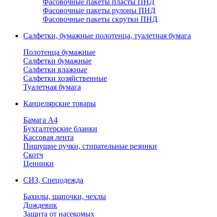
Фасовочные пакеты пласты ПНД
Фасовочные пакеты рулоны ПНД
Фасовочные пакеты скрутки ПНД
Салфетки, бумажные полотенца, туалетная бумага
Полотенца бумажные
Салфетки бумажные
Салфетки влажные
Салфетки хозяйственные
Туалетная бумага
Канцелярские товары
Бамага А4
Бухгалтерские бланки
Кассовая лента
Пишущие ручки, стирательные резинки
Скотч
Ценники
СИЗ, Спецодежда
Бахилы, шапочки, чехлы
Дождевик
Защита от насекомых