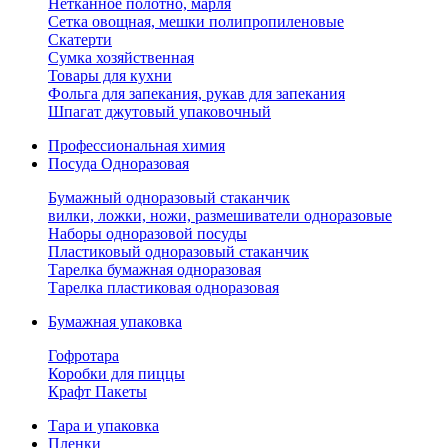
Нетканное полотно, марля
Сетка овощная, мешки полипропиленовые
Скатерти
Сумка хозяйственная
Товары для кухни
Фольга для запекания, рукав для запекания
Шпагат джутовый упаковочный
Профессиональная химия
Посуда Одноразовая
Бумажный одноразовый стаканчик
вилки, ложки, ножи, размешиватели одноразовые
Наборы одноразовой посуды
Пластиковый одноразовый стаканчик
Тарелка бумажная одноразовая
Тарелка пластиковая одноразовая
Бумажная упаковка
Гофротара
Коробки для пиццы
Крафт Пакеты
Тара и упаковка
Пленки