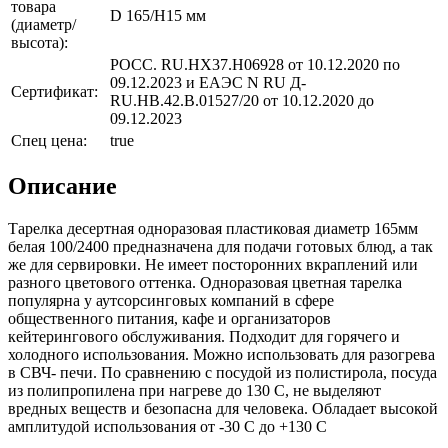
товара
D 165/H15 мм
(диаметр/
высота):
РОСС. RU.НХ37.Н06928 от 10.12.2020 по
09.12.2023 и ЕАЭС N RU Д-
Сертификат:
RU.НВ.42.В.01527/20 от 10.12.2020 до
09.12.2023
Спец цена:
true
Описание
Тарелка десертная одноразовая пластиковая диаметр 165мм
белая 100/2400 предназначена для подачи готовых блюд, а так
же для сервировки. Не имеет посторонних вкраплений или
разного цветового оттенка. Одноразовая цветная тарелка
популярна у аутсорсинговых компаний в сфере
общественного питания, кафе и организаторов
кейтерингового обслуживания. Подходит для горячего и
холодного использования. Можно использовать для разогрева
в СВЧ- печи. По сравнению с посудой из полистирола, посуда
из полипропилена при нагреве до 130 С, не выделяют
вредных веществ и безопасна для человека. Обладает высокой
амплитудой использования от -30 С до +130 С