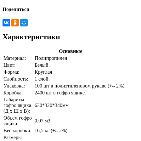
Поделиться
Характеристики
Основные
Материал:
Полипропилен.
Цвет:
Белый.
Форма:
Круглая
Слойность:
1 слой.
Упаковка:
100 шт в полиэтиленовом рукаве (+/- 2%).
Коробка:
2400 шт в гофро ящике.
Габариты
гофро ящика
630*320*340мм
(Д х Ш х В):
Объем гофро
0,07 м3
ящика:
Вес коробки:
16,5 кг (+/- 2%).
Размеры