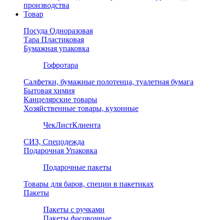
производства
Товар
Посуда Одноразовая
Тара Пластиковая
Бумажная упаковка
Гофротара
Салфетки, бумажные полотенца, туалетная бумага
Бытовая химия
Канцелярские товары
Хозяйственные товары, кухонные
ЧекЛистКлиента
СИЗ, Спецодежда
Подарочная Упаковка
Подарочные пакеты
Товары для баров, специи в пакетиках
Пакеты
Пакеты с ручками
Пакеты фасовочные