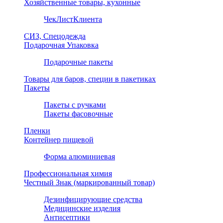
Хозяйственные товары, кухонные
ЧекЛистКлиента
СИЗ, Спецодежда
Подарочная Упаковка
Подарочные пакеты
Товары для баров, специи в пакетиках
Пакеты
Пакеты с ручками
Пакеты фасовочные
Пленки
Контейнер пищевой
Форма алюминиевая
Профессиональная химия
Честный Знак (маркированный товар)
Дезинфицирующие средства
Медицинские изделия
Антисептики