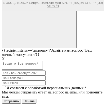
© ООО ТД МОПС г. Барнаул, Павловский тракт 327Б, +7 (3852) 99-13-77, +7 (963)
502-29-29
{{recipient.status=='temporary'?'Задайте нам вопрос':'Ваш
личный консультант'}}
Х
Я согласен c
обработкой персональных данных
*
Мы можем отправить ответ на вопрос на email или позвонить
вам.
Отправить
Отмена