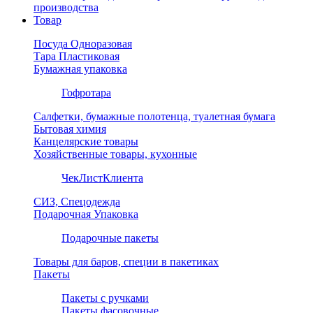
производства
Товар
Посуда Одноразовая
Тара Пластиковая
Бумажная упаковка
Гофротара
Салфетки, бумажные полотенца, туалетная бумага
Бытовая химия
Канцелярские товары
Хозяйственные товары, кухонные
ЧекЛистКлиента
СИЗ, Спецодежда
Подарочная Упаковка
Подарочные пакеты
Товары для баров, специи в пакетиках
Пакеты
Пакеты с ручками
Пакеты фасовочные