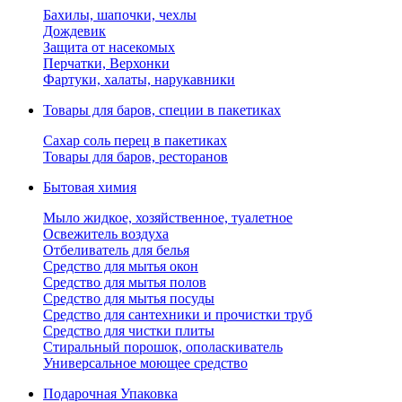
Бахилы, шапочки, чехлы
Дождевик
Защита от насекомых
Перчатки, Верхонки
Фартуки, халаты, нарукавники
Товары для баров, специи в пакетиках
Сахар соль перец в пакетиках
Товары для баров, ресторанов
Бытовая химия
Мыло жидкое, хозяйственное, туалетное
Освежитель воздуха
Отбеливатель для белья
Средство для мытья окон
Средство для мытья полов
Средство для мытья посуды
Средство для сантехники и прочистки труб
Средство для чистки плиты
Стиральный порошок, ополаскиватель
Универсальное моющее средство
Подарочная Упаковка