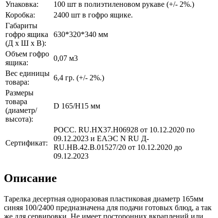
Упаковка:
100 шт в полиэтиленовом рукаве (+/- 2%.)
Коробка:
2400 шт в гофро ящике.
Габариты
гофро ящика
630*320*340 мм
(Д х Ш х В):
Объем гофро
0,07 м3
ящика:
Вес единицы
6,4 гр. (+/- 2%.)
товара:
Размеры
товара
D 165/H15 мм
(диаметр/
высота):
РОСС. RU.НХ37.Н06928 от 10.12.2020 по
09.12.2023 и ЕАЭС N RU Д-
Сертификат:
RU.НВ.42.В.01527/20 от 10.12.2020 до
09.12.2023
Описание
Тарелка десертная одноразовая пластиковая диаметр 165мм
синяя 100/2400 предназначена для подачи готовых блюд, а так
же для сервировки. Не имеет посторонних вкраплений или