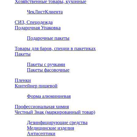
Хозяйственные товары, кухонные
ЧекЛистКлиента
СИЗ, Спецодежда
Подарочная Упаковка
Подарочные пакеты
Товары для баров, специи в пакетиках
Пакеты
Пакеты с ручками
Пакеты фасовочные
Пленки
Контейнер пищевой
Форма алюминиевая
Профессиональная химия
Честный Знак (маркированный товар)
Дезинфицирующие средства
Медицинские изделия
Антисептики