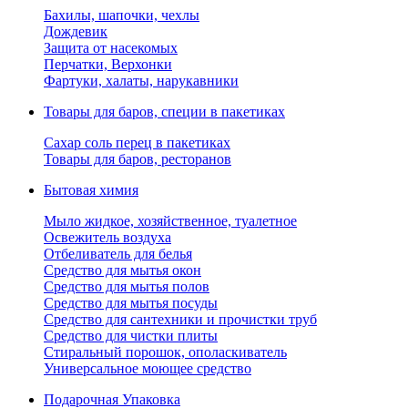
Бахилы, шапочки, чехлы
Дождевик
Защита от насекомых
Перчатки, Верхонки
Фартуки, халаты, нарукавники
Товары для баров, специи в пакетиках
Сахар соль перец в пакетиках
Товары для баров, ресторанов
Бытовая химия
Мыло жидкое, хозяйственное, туалетное
Освежитель воздуха
Отбеливатель для белья
Средство для мытья окон
Средство для мытья полов
Средство для мытья посуды
Средство для сантехники и прочистки труб
Средство для чистки плиты
Стиральный порошок, ополаскиватель
Универсальное моющее средство
Подарочная Упаковка