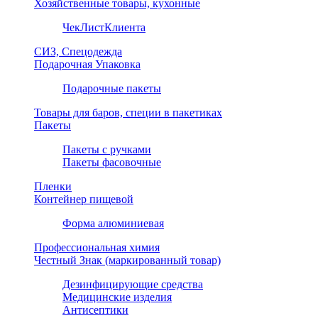
Хозяйственные товары, кухонные
ЧекЛистКлиента
СИЗ, Спецодежда
Подарочная Упаковка
Подарочные пакеты
Товары для баров, специи в пакетиках
Пакеты
Пакеты с ручками
Пакеты фасовочные
Пленки
Контейнер пищевой
Форма алюминиевая
Профессиональная химия
Честный Знак (маркированный товар)
Дезинфицирующие средства
Медицинские изделия
Антисептики