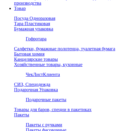
производства
Товар
Посуда Одноразовая
Тара Пластиковая
Бумажная упаковка
Гофротара
Салфетки, бумажные полотенца, туалетная бумага
Бытовая химия
Канцелярские товары
Хозяйственные товары, кухонные
ЧекЛистКлиента
СИЗ, Спецодежда
Подарочная Упаковка
Подарочные пакеты
Товары для баров, специи в пакетиках
Пакеты
Пакеты с ручками
Пакеты фасовочные