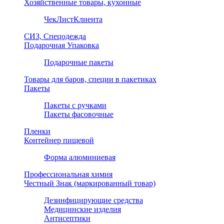
Хозяйственные товары, кухонные
ЧекЛистКлиента
СИЗ, Спецодежда
Подарочная Упаковка
Подарочные пакеты
Товары для баров, специи в пакетиках
Пакеты
Пакеты с ручками
Пакеты фасовочные
Пленки
Контейнер пищевой
Форма алюминиевая
Профессиональная химия
Честный Знак (маркированный товар)
Дезинфицирующие средства
Медицинские изделия
Антисептики