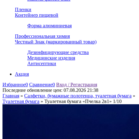
Пленки
Контейнер пищевой
Форма алюминиевая
Профессиональная химия
Честный Знак (маркированный товар)
Дезинфицирующие средства
Медицинские изделия
Антисептики
Акция
Избранное
0
Сравнение
0
Вход / Регистрация
Последние обновление цен:
07.08.2026 21:38
Главная
»
Салфетки, бумажные полотенца, туалетная бумага
»
Туалетная бумага
»
Туалетная бумага «Пчелка 2в1» 1/10