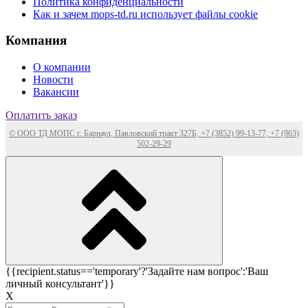
Политика конфиденциальности
Как и зачем mops-td.ru использует файлы cookie
Компания
О компании
Новости
Вакансии
Оплатить заказ
© ООО ТД МОПС г. Барнаул, Павловский тракт 327Б, +7 (3852) 99-13-77, +7 (963)
502-29-29
{{recipient.status=='temporary'?'Задайте нам вопрос':'Ваш
личный консультант'}}
Х