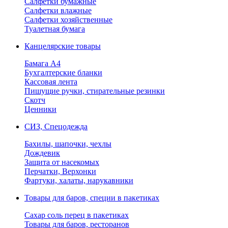
Салфетки бумажные
Салфетки влажные
Салфетки хозяйственные
Туалетная бумага
Канцелярские товары
Бамага А4
Бухгалтерские бланки
Кассовая лента
Пишущие ручки, стирательные резинки
Скотч
Ценники
СИЗ, Спецодежда
Бахилы, шапочки, чехлы
Дождевик
Защита от насекомых
Перчатки, Верхонки
Фартуки, халаты, нарукавники
Товары для баров, специи в пакетиках
Сахар соль перец в пакетиках
Товары для баров, ресторанов