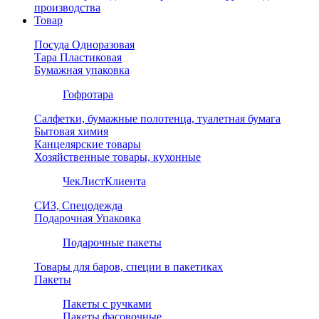
производства
Товар
Посуда Одноразовая
Тара Пластиковая
Бумажная упаковка
Гофротара
Салфетки, бумажные полотенца, туалетная бумага
Бытовая химия
Канцелярские товары
Хозяйственные товары, кухонные
ЧекЛистКлиента
СИЗ, Спецодежда
Подарочная Упаковка
Подарочные пакеты
Товары для баров, специи в пакетиках
Пакеты
Пакеты с ручками
Пакеты фасовочные