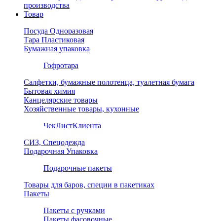
производства
Товар
Посуда Одноразовая
Тара Пластиковая
Бумажная упаковка
Гофротара
Салфетки, бумажные полотенца, туалетная бумага
Бытовая химия
Канцелярские товары
Хозяйственные товары, кухонные
ЧекЛистКлиента
СИЗ, Спецодежда
Подарочная Упаковка
Подарочные пакеты
Товары для баров, специи в пакетиках
Пакеты
Пакеты с ручками
Пакеты фасовочные