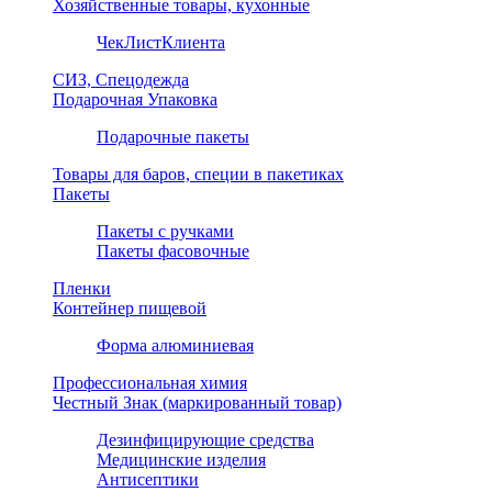
Хозяйственные товары, кухонные
ЧекЛистКлиента
СИЗ, Спецодежда
Подарочная Упаковка
Подарочные пакеты
Товары для баров, специи в пакетиках
Пакеты
Пакеты с ручками
Пакеты фасовочные
Пленки
Контейнер пищевой
Форма алюминиевая
Профессиональная химия
Честный Знак (маркированный товар)
Дезинфицирующие средства
Медицинские изделия
Антисептики