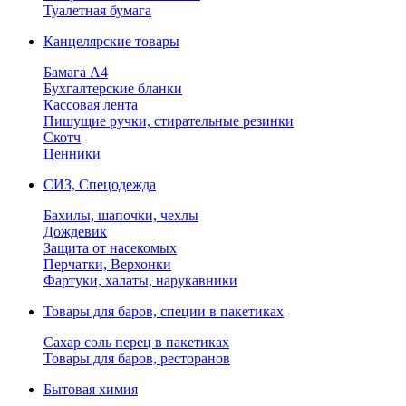
Туалетная бумага
Канцелярские товары
Бамага А4
Бухгалтерские бланки
Кассовая лента
Пишущие ручки, стирательные резинки
Скотч
Ценники
СИЗ, Спецодежда
Бахилы, шапочки, чехлы
Дождевик
Защита от насекомых
Перчатки, Верхонки
Фартуки, халаты, нарукавники
Товары для баров, специи в пакетиках
Сахар соль перец в пакетиках
Товары для баров, ресторанов
Бытовая химия