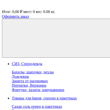
Итог:
0,00 ₽
мест:
0
вес:
0.00
кг.
Оформить заказ
СИЗ, Спецодежда
Бахилы, шапочки, чехлы
Дождевик
Защита от насекомых
Перчатки, Верхонки
Фартуки, халаты, нарукавники
Товары для баров, специи в пакетиках
Сахар соль перец в пакетиках