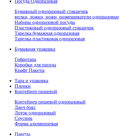
Посуда Одноразовая
Бумажный одноразовый стаканчик
вилки, ложки, ножи, размешиватели одноразовые
Наборы одноразовой посуды
Пластиковый одноразовый стаканчик
Тарелка бумажная одноразовая
Тарелка пластиковая одноразовая
Бумажная упаковка
Гофротара
Коробки для пиццы
Крафт Пакеты
Тара и упаковка
Пленки
Контейнер пищевой
Контейнер пищевой одноразовый
Ланч бокс
Лоток одноразовый
Соусник
Форма алюминиевая
Пакеты